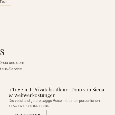
ffeur
s
'Orcia und dem
feur-Service.
3 Tage mit Privatchauffeur · Dom von Siena
PRIVATE CHAUFFEUR
& Weinverkostungen
Die vollständige dreitägige Reise mit einem persönlichen
Privatchauffeur: Siena, die Val d'Orcia und das Chianti in
3 TAGE
WEINVERKOSTUNG
vollständiger Entspannung — mit exklusivem Zugang zum