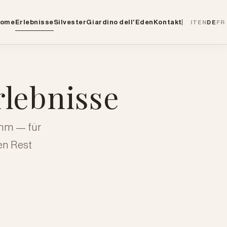
ome
Erlebnisse
Silvester
Giardino dell'Eden
Kontakt
IT
EN
DE
FR
rlebnisse
amm — für
en Rest