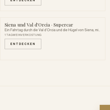
ENTDECKEN
Weinverkostungen in den renommiertesten Weingütern.
Siena und Val d'Orcia · Supercar
SUPERCAR
Ein Fahrtag durch die Val d'Orcia und die Hügel von Siena, mit
Mittagessen in der Altstadt von Siena und einer Führung
1 TAG
WEINVERKOSTUNG
durch die Stadt und den Dom.
ENTDECKEN