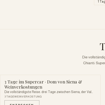
1 Ta
T
Die vollständi
Chianti: Supe
3 Tage im Supercar · Dom von Siena &
SUPERCAR
Weinverkostungen
Die vollständigste Reise: drei Tage zwischen Siena, der Val
d'Orcia und dem Chianti am Steuer eines Supercars — mit
3 TAGE
WEINVERKOSTUNG
exklusivem Zugang zum Dom von Siena und