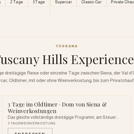
g
2 Tage
3 Tage
Supercar
Classic Car
Private Chau
TOSKANA
uscany Hills Experience
ge dreitägige Reise oder einzelne Tage zwischen Siena, der Val d
rcar, Oldtimer, mit oder ohne Weinverkostung, bis zum Privatchauf
3 Tage im Oldtimer · Dom von Siena &
CLASSIC CAR
Weinverkostungen
Das gleiche vollständige dreitägige Programm, am Steuer
eines Oldtimers erlebt: Siena, die Val d'Orcia und das Chianti
3 TAGE
WEINVERKOSTUNG
— mit exklusivem Zugang zum Dom von Siena und