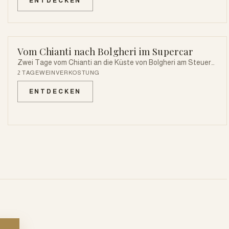
ENTDECKEN
Dom von Siena und Weinverkostungen.
Vom Chianti nach Bolgheri im Supercar
SUPERCAR
Zwei Tage vom Chianti an die Küste von Bolgheri am Steuer
eines Supercars — zwischen Weinbergen und erlesenen
2 TAGE
WEINVERKOSTUNG
Weingütern.
ENTDECKEN