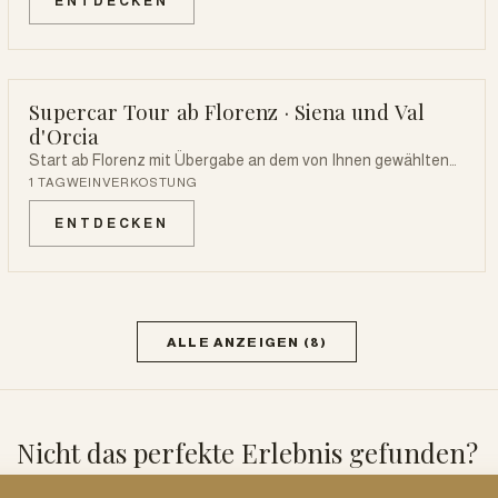
ENTDECKEN
Weinverkostungen.
Supercar Tour ab Florenz · Siena und Val
SUPERCAR
d'Orcia
Start ab Florenz mit Übergabe an dem von Ihnen gewählten
Ort: Chianti, Siena und die Val d'Orcia an einem Fahrtag.
1 TAG
WEINVERKOSTUNG
ENTDECKEN
ALLE ANZEIGEN
(
8
)
Nicht das perfekte Erlebnis gefunden?