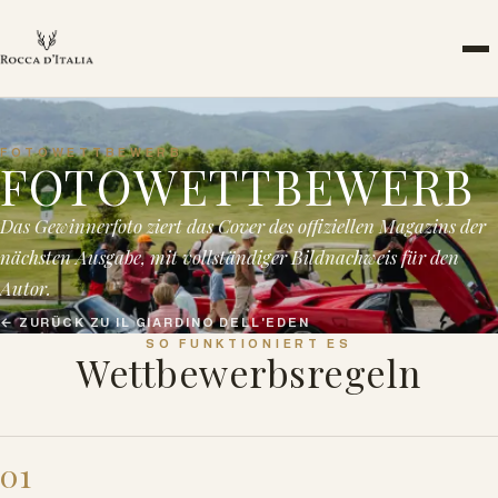
FOTOWETTBEWERB
FOTOWETTBEWERB
Das Gewinnerfoto ziert das Cover des offiziellen Magazins der
nächsten Ausgabe, mit vollständiger Bildnachweis für den
Autor.
←
ZURÜCK ZU IL GIARDINO DELL'EDEN
SO FUNKTIONIERT ES
Wettbewerbsregeln
01