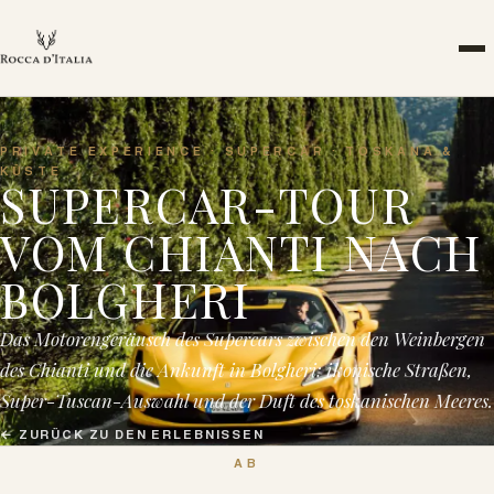
PRIVATE EXPERIENCE · SUPERCAR · TOSKANA &
KÜSTE
SUPERCAR-TOUR
VOM CHIANTI NACH
BOLGHERI
Das Motorengeräusch des Supercars zwischen den Weinbergen
des Chianti und die Ankunft in Bolgheri: ikonische Straßen,
Super-Tuscan-Auswahl und der Duft des toskanischen Meeres.
←
ZURÜCK ZU DEN ERLEBNISSEN
AB