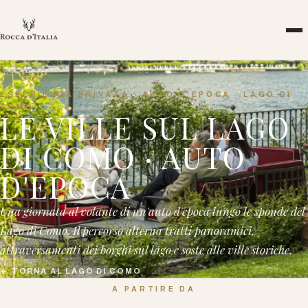
ESPERIENZA PRIVATA · AUTO D'EPOCA · LAGO DI
COMO
LE VILLE SUL LAGO
DI COMO · AUTO
D'EPOCA
Una giornata al volante di un'auto d'epoca lungo le sponde del
Lago di Como. Il percorso alterna tratti panoramici,
attraversamenti dei borghi sul lago e soste alle ville storiche.
←
TORNA AL LAGO DI COMO
A PARTIRE DA