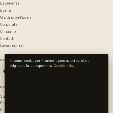
Esperienze
Eventi
Giardino dell'Eden
Corporate
Chi siamo
Contatti
Lavora con noi
SOCIAL NETWORK
Usiamo i cookie per misurare le prestazioni del sito e
migliorare la tua esperienza.
Cookie policy
ROCCA D'ITALIA S.R.L.
Strada di Castellina in Chianti 28
Siena (SI)
,
53100
P.IVA
01613940525